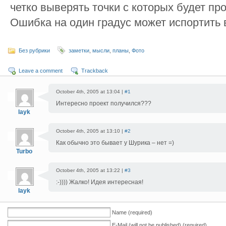
четко выверять точки с которых будет п
Ошибка на один градус может испортить 
Без рубрики
заметки
,
мысли
,
планы
,
Фото
Leave a comment
Trackback
October 4th, 2005 at 13:04 |
#1
Интересно проект получился???
layk
October 4th, 2005 at 13:10 |
#2
Как обычно это бывает у Шурика – нет =)
Turbo
October 4th, 2005 at 13:22 |
#3
:-)))) Жалко! Идея интересная!
layk
Name (required)
E-Mail (will not be published) (required)