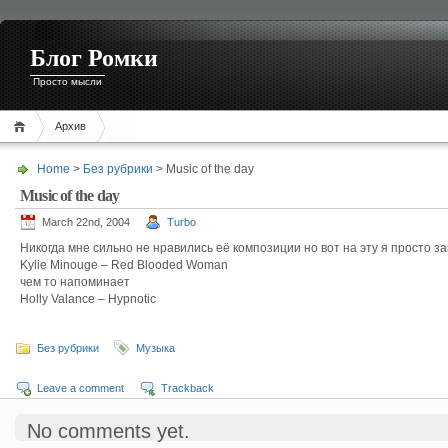
Блог Ромки
Просто мысли
Архив
Home
>
Без рубрики
> Music of the day
Music of the day
March 22nd, 2004
Turbo
Никогда мне сильно не нравились её композиции но вот на эту я просто за
Kylie Minouge – Red Blooded Woman
чем то напоминает
Holly Valance – Hypnotic
Без рубрики
Музыка
Leave a comment
Trackback
No comments yet.