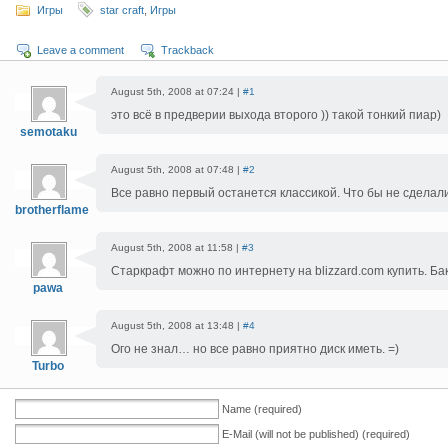
Игры
star craft
,
Игры
Leave a comment
Trackback
August 5th, 2008 at 07:24 |
#1
это всё в предверии выхода второго )) такой тонкий пиар)
semotaku
August 5th, 2008 at 07:48 |
#2
Все равно первый останется классикой. Что бы не сделали
brotherflame
August 5th, 2008 at 11:58 |
#3
Старкрафт можно по интернету на blizzard.com купить. Бак
pawa
August 5th, 2008 at 13:48 |
#4
Ого не знал… но все равно приятно диск иметь. =)
Turbo
Name (required)
E-Mail (will not be published) (required)