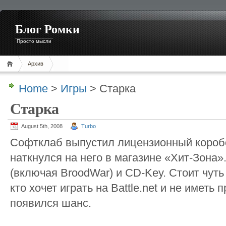
Блог Ромки
Просто мысли
Архив
Home
>
Игры
> Старка
Старка
August 5th, 2008
Turbo
Софтклаб выпустил лицензионный коробо
наткнулся на него в магазине «Хит-Зона»
(включая BroodWar) и CD-Key. Стоит чуть
кто хочет играть на Battle.net и не иметь
появился шанс.