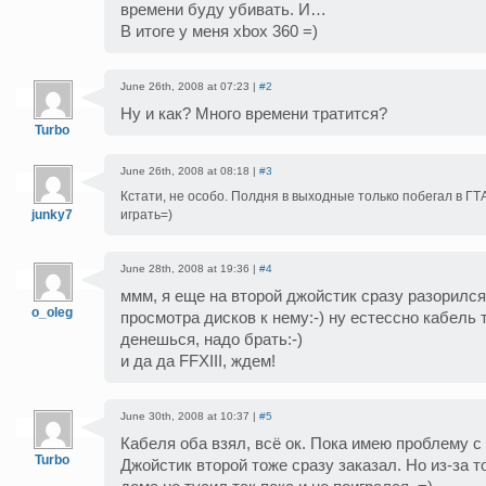
времени буду убивать. И…
В итоге у меня xbox 360 =)
June 26th, 2008 at 07:23 |
#2
Ну и как? Много времени тратится?
Turbo
June 26th, 2008 at 08:18 |
#3
Кстати, не особо. Полдня в выходные только побегал в ГТ
junky7
играть=)
June 28th, 2008 at 19:36 |
#4
ммм, я еще на второй джойстик сразу разорился
o_oleg
просмотра дисков к нему:-) ну естессно кабель 
денешься, надо брать:-)
и да да FFXIII, ждем!
June 30th, 2008 at 10:37 |
#5
Кабеля оба взял, всё ок. Пока имею проблему с
Turbo
Джойстик второй тоже сразу заказал. Но из-за т