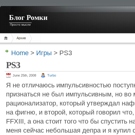
Блог Ромки
Просто мысли
Архив
Home
>
Игры
> PS3
PS3
June 25th, 2008
Turbo
Я не отличаюсь импульсивностью поступк
признаться не был импульсивным, но во 
рационализатор, который утверждал нафи
на фигню, и второй, который говорил что
FFXIII, а она стоит того что бы спустить н
меня сейчас небольшая депра и я купил с