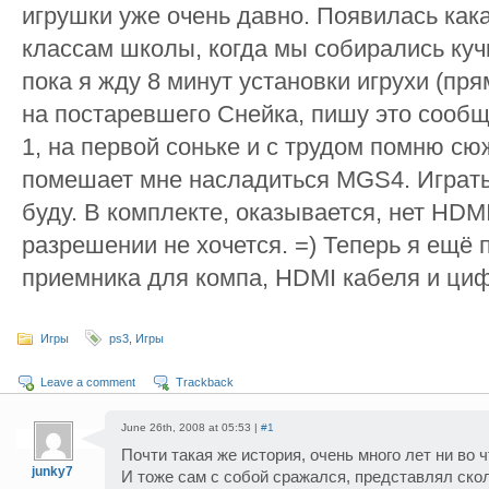
игрушки уже очень давно. Появилась как
классам школы, когда мы собирались кучк
пока я жду 8 минут установки игрухи (пр
на постаревшего Снейка, пишу это сообщ
1, на первой соньке и с трудом помню сюж
помешает мне насладиться MGS4. Играть 
буду. В комплекте, оказывается, нет HDMI
разрешении не хочется. =) Теперь я ещё п
приемника для компа, HDMI кабеля и ци
Игры
ps3
,
Игры
Leave a comment
Trackback
June 26th, 2008 at 05:53 |
#1
Почти такая же история, очень много лет ни во ч
junky7
И тоже сам с собой сражался, представлял ско