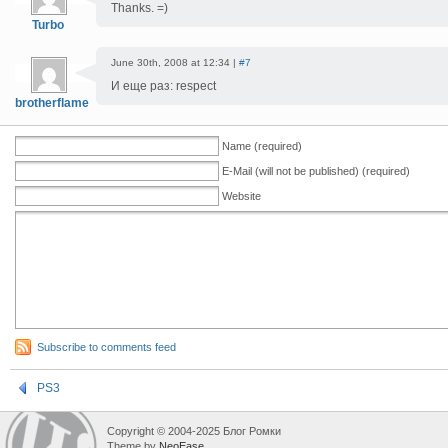
Thanks. =)
Turbo
June 30th, 2008 at 12:34 |
#7
И еще раз: respect
brotherflame
Name (required)
E-Mail (will not be published) (required)
Website
Subscribe to comments feed
PS3
Copyright © 2004-2025 Блог Ромки
Theme by
NeoEase
.