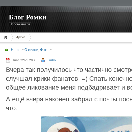
Блог Ромки
Просто мысли
Архив
Home
>
О жизни
,
Фото
>
June 22nd, 2008
Turbo
Вчера так получилось что частично смотр
случшал крики фанатов. =) Спать конечн
общее ликование меня подбадривает и в
А ещё вчера наконец забрал с почты посы
что: