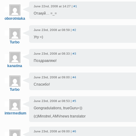
June 22nd, 2008 at 14:27 |
#1
Отакуй… =_=
oborotniaka
June 23rd, 2008 at 08:59 |
#2
Угу =)
Turbo
June 23rd, 2008 at 08:33 |
#3
Поздравляю!
kanatina
June 23rd, 2008 at 09:00 |
#4
Спасибо!
Turbo
June 23rd, 2008 at 08:53 |
#5
Gongradulations, trueGuru=))
intermedium
(c)Minstrel, AMVnews translator
June 23rd, 2008 at 09:00 |
#6