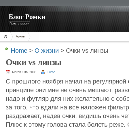
Блог Ромки
Просто мысли
Архив
Home
>
О жизни
> Очки vs линзы
Очки vs линзы
March 11th, 2008
Turbo
С прошлого ноября начал на регулярной о
принципе они мне не очень мешают, разве
надо и футляр для них желательно с собо
за того, что вдали на все наложен фильтр
раздражает, надев очки, видишь очень чет
Плюс к этому голова стала болеть реже.