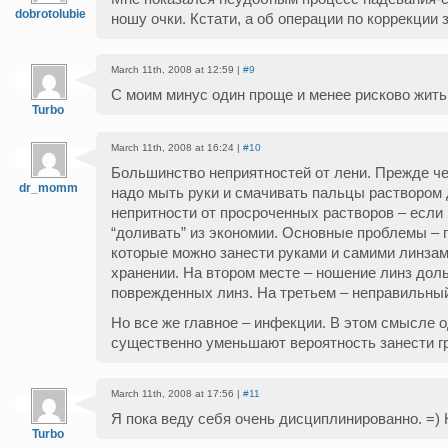
dobrotolubie
ношу очки. Кстати, а об операции по коррекции 
March 11th, 2008 at 12:59 |
#9
С моим минус один проще и менее рисково жить 
Turbo
March 11th, 2008 at 16:24 |
#10
Большинство неприятностей от лени. Прежде че
dr_momm
надо мыть руки и смачивать пальцы раствором 
непритности от просроченных растворов – если 
“доливать” из экономии. Основные проблемы – г
которые можно занести руками и самими линза
хранении. На втором месте – ношение линз дол
поврежденных линз. На третьем – неправильный
Но все же главное – инфекции. В этом смысле
существенно уменьшают вероятность занести гр
March 11th, 2008 at 17:56 |
#11
Я пока веду себя очень дисциплинированно. =)
Turbo