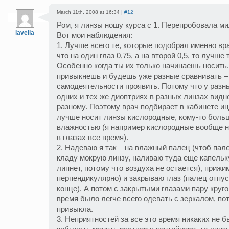
March 11th, 2008 at 16:34 |
#12
Ром, я линзы ношу курса с 1. Перепробовала м
lavella
Вот мои наблюдения:
1. Лучше всего те, которые подобрал именно вр
что на один глаз 0,75, а на второй 0,5, то лучше 
Особенно когда ты их только начинаешь носить.
привыкнешь и будешь уже разные сравнивать –
самодеятельности проявить. Потому что у разн
одних и тех же диоптриях в разных линзах видн
разному. Поэтому врач подбирает в кабинете ин
лучше носит линзы кислородные, кому-то боль
влажностью (я например кислородные вообще не
в глазах все время).
2. Надеваю я так – на влажный палец (чтоб пале
кладу мокрую линзу, наливаю туда еще капельк
липнет, потому что воздуха не остается), прижим
перпендикулярно) и закрываю глаз (палец отпу
конце). А потом с закрытыми глазами пару круго
время было легче всего одевать с зеркалом, по
привыкла.
3. Неприятностей за все это время никаких не б