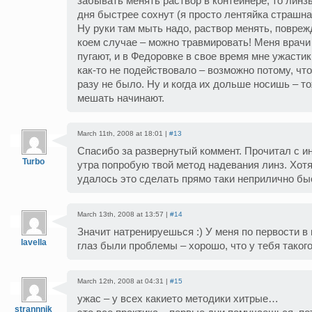
забывать менять раствор в контейнере, то линзы
дня быстрее сохнут (я просто лентяйка страшная
Ну руки там мыть надо, раствор менять, повреж
коем случае – можно травмировать! Меня врачи
пугают, и в Федоровке в свое время мне ужасти
как-то не подействовало – возможно потому, что
разу не было. Ну и когда их дольше носишь – т
мешать начинают.
March 11th, 2008 at 18:01 |
#13
Спасибо за развернутый коммент. Прочитал с ин
Turbo
утра попробую твой метод надевания линз. Хот
удалось это сделать прямо таки неприлично быс
March 13th, 2008 at 13:57 |
#14
Значит натренируешься :) У меня по первости в
lavella
глаз были проблемы – хорошо, что у тебя такого 
March 12th, 2008 at 04:31 |
#15
ужас – у всех какието методики хитрые…
strannnik