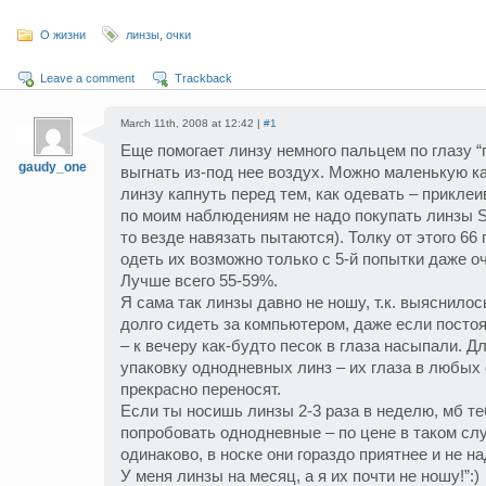
О жизни
линзы
,
очки
Leave a comment
Trackback
March 11th, 2008 at 12:42 |
#1
Еще помогает линзу немного пальцем по глазу “
gaudy_one
выгнать из-под нее воздух. Можно маленькую к
линзу капнуть перед тем, как одевать – прикле
по моим наблюдениям не надо покупать линзы So
то везде навязать пытаются). Толку от этого 66 
одеть их возможно только с 5-й попытки даже о
Лучше всего 55-59%.
Я сама так линзы давно не ношу, т.к. выяснилось
долго сидеть за компьютером, даже если посто
– к вечеру как-будто песок в глаза насыпали. Д
упаковку однодневных линз – их глаза в любых
прекрасно переносят.
Если ты носишь линзы 2-3 раза в неделю, мб те
попробовать однодневные – по цене в таком сл
одинаково, в носке они гораздо приятнее и не на
У меня линзы на месяц, а я их почти не ношу!”:)