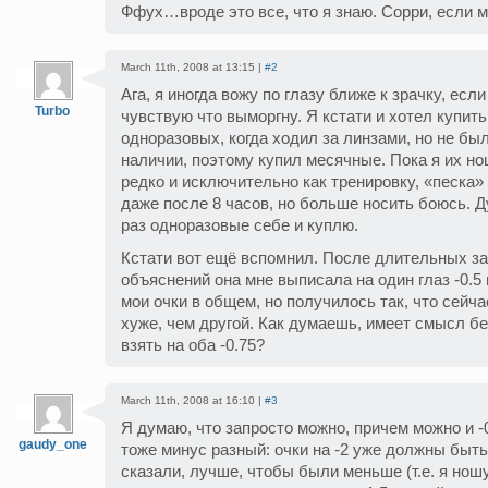
Ффух…вроде это все, что я знаю. Сорри, если 
March 11th, 2008 at 13:15 |
#2
Ага, я иногда вожу по глазу ближе к зрачку, есл
Turbo
чувствую что выморгну. Я кстати и хотел купить
одноразовых, когда ходил за линзами, но не был
наличии, поэтому купил месячные. Пока я их н
редко и исключительно как тренировку, «песка»
даже после 8 часов, но больше носить боюсь. 
раз одноразовые себе и куплю.
Кстати вот ещё вспомнил. После длительных з
объяснений она мне выписала на один глаз -0.5 н
мои очки в общем, но получилось так, что сейчас
хуже, чем другой. Как думаешь, имеет смысл б
взять на оба -0.75?
March 11th, 2008 at 16:10 |
#3
Я думаю, что запросто можно, причем можно и -0.
gaudy_one
тоже минус разный: очки на -2 уже должны быть,
сказали, лучше, чтобы были меньше (т.е. я ношу 