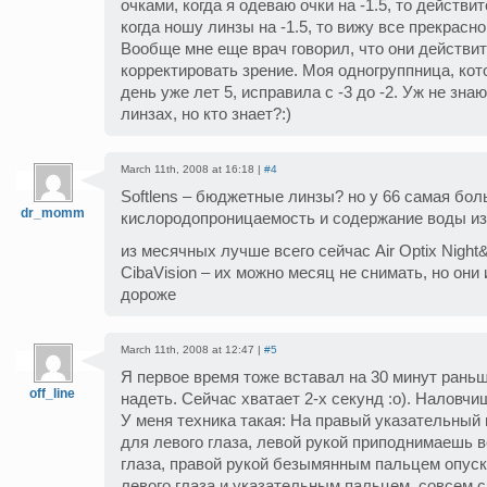
очками, когда я одеваю очки на -1.5, то действи
когда ношу линзы на -1.5, то вижу все прекрасно
Вообще мне еще врач говорил, что они действи
корректировать зрение. Моя одногруппница, кот
день уже лет 5, исправила с -3 до -2. Уж не знаю
линзах, но кто знает?:)
March 11th, 2008 at 16:18 |
#4
Softlens – бюджетные линзы? но у 66 самая бо
dr_momm
кислородопроницаемость и содержание воды из 
из месячных лучше всего сейчас Air Optix Night
CibaVision – их можно месяц не снимать, но они 
дороже
March 11th, 2008 at 12:47 |
#5
Я первое время тоже вставал на 30 минут рань
off_line
надеть. Сейчас хватает 2-х секунд :о). Наловчи
У меня техника такая: На правый указательный
для левого глаза, левой рукой приподнимаешь в
глаза, правой рукой безымянным пальцем опус
левого глаза и указательным пальцем, совсем 