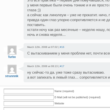
это все практика – первые дни помучаешься, по
у меня первые были очень тонкие и я их просто
глаза ;))
а сейчас как линолеум – уже не прокатит. ничо, 
правда один глаз упорно сопротивляется и не д
поставить.
кстати ночу как раз месячные – неделю ношу, 
ночь и снова неделя…
March 12th, 2008 at 07:02 |
#16
С вытаскиванием у меня проблем нет, почти всег
Turbo
March 12th, 2008 at 08:13 |
#17
ну сейчас-то да. уже тоже сразу вытаскиваю.
strannnik
а вот запихать в левый глаз… сопротивляется и 
Name (required)
E-Mail (will not be published) (required)
Website