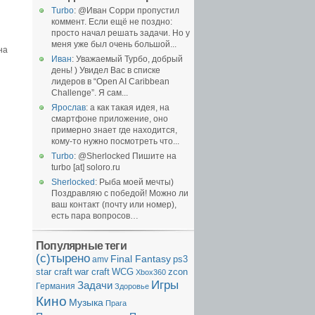
Turbo
: @Иван Сорри пропустил
коммент. Если ещё не поздно:
просто начал решать задачи. Но у
меня уже был очень большой...
на
Иван
: Уважаемый Турбо, добрый
день! ) Увидел Вас в списке
лидеров в “Open AI Caribbean
Challenge”. Я сам...
Ярослав
: а как такая идея, на
смартфоне приложение, оно
примерно знает где находится,
кому-то нужно посмотреть что...
Turbo
: @Sherlocked Пишите на
turbo [at] soloro.ru
Sherlocked
: Рыба моей мечты)
Поздравляю с победой! Можно ли
ваш контакт (почту или номер),
есть пара вопросов…
Популярные теги
(с)тырено
Final Fantasy
ps3
amv
WCG
zcon
star craft
war craft
Xbox360
Игры
Задачи
Германия
Здоровье
Кино
Музыка
Прага