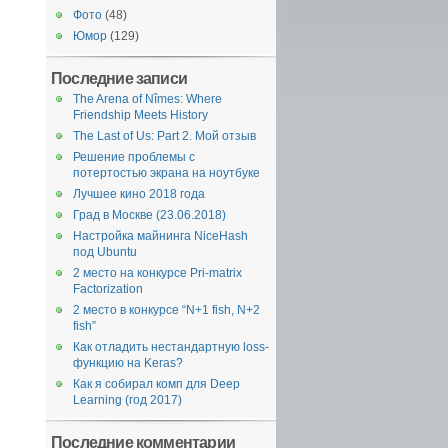
Фото
(48)
Юмор
(129)
Последние записи
The Arena of Nîmes: Where
Friendship Meets History
The Last of Us: Part 2. Мой отзыв
Решение проблемы с
потертостью экрана на ноутбуке
Лучшее кино 2018 года
Град в Москве (23.06.2018)
Настройка майнинга NiceHash
под Ubuntu
2 место на конкурсе Pri-matrix
Factorization
2 место в конкурсе “N+1 fish, N+2
fish”
Как отладить нестандартную loss-
функцию на Keras?
Как я собирал комп для Deep
Learning (год 2017)
Последние комментарии