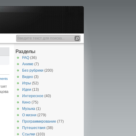
Разделы
FAQ
(36)
Аниме
(7)
Без рубрики
(200)
Видео
(3)
ments
Игры
(52)
тоят
Идеи
(13)
мцова
Интересное
(40)
Кино
(75)
Музыка
(1)
О жизни
(279)
Программирование
(77)
Путешествия
(38)
Ссылки
(103)