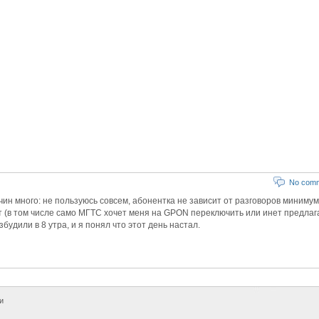
No com
н много: не пользуюсь совсем, абонентка не зависит от разговоров минимум
ят (в том числе само МГТС хочет меня на GPON переключить или инет предлаг
будили в 8 утра, и я понял что этот день настал.
и