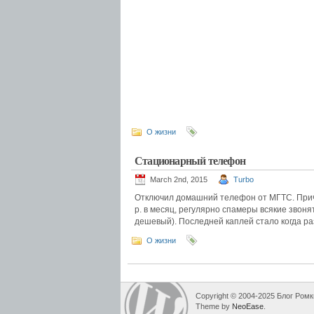
О жизни
Стационарный телефон
March 2nd, 2015
Turbo
Отключил домашний телефон от МГТС. Причи
р. в месяц, регулярно спамеры всякие звон
дешевый). Последней каплей стало когда раз
О жизни
Copyright © 2004-2025 Блог Ромк
Theme by
NeoEase
.