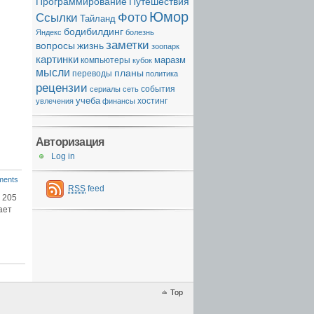
Программирование
Путешествия
Юмор
Фото
Ссылки
Тайланд
бодибилдинг
Яндекс
болезнь
заметки
вопросы
жизнь
зоопарк
картинки
компьютеры
маразм
кубок
мысли
планы
переводы
политика
рецензии
события
сериалы
сеть
учеба
хостинг
увлечения
финансы
Авторизация
Log in
ments
RSS
feed
 205
ает
Top