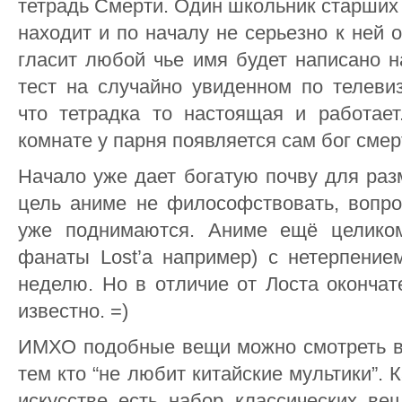
тетрадь Смерти. Один школьник старших 
находит и по началу не серьезно к ней о
гласит любой чье имя будет написано н
тест на случайно увиденном по телевиз
что тетрадка то настоящая и работает
комнате у парня появляется сам бог сме
Начало уже дает богатую почву для раз
цель аниме не философствовать, вопро
уже поднимаются. Аниме ещё целико
фанаты Lost’а например) с нетерпени
неделю. Но в отличие от Лоста окончат
известно. =)
ИМХО подобные вещи можно смотреть в
тем кто “не любит китайские мультики”. 
искусстве есть набор классических ве