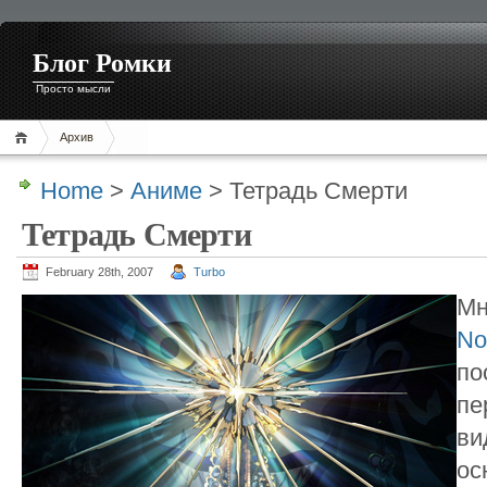
Блог Ромки
Просто мысли
Архив
Home
>
Аниме
> Тетрадь Смерти
Тетрадь Смерти
February 28th, 2007
Turbo
Мн
No
по
пе
ви
ос