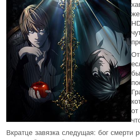
ха
же
HD
чу
пр
От
ес
б
п
Гр
ко
от
чт
Вкратце завязка следущая: бог смерти 