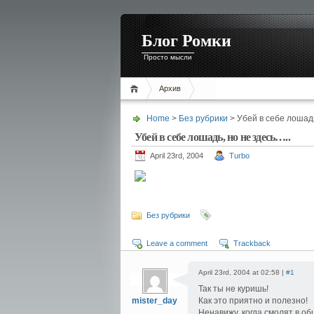
Блог Ромки
Просто мысли
Архив
Home
>
Без рубрики
> Убей в себе лошадь
Убей в себе лошадь, но не здесь…..
April 23rd, 2004
Turbo
Без рубрики
Leave a comment
Trackback
April 23rd, 2004 at 02:58 |
#1
Так ты не куришь!
mister_day
Как это приятно и полезно!
Ненавижу, когда смолят в об