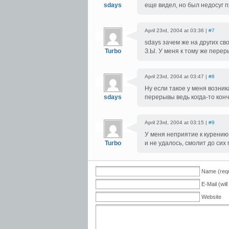
sdays
еще видел, но был недосуг п
April 23rd, 2004 at 03:36 |
#7
sdays зачем же на других св
Turbo
З.Ы. У меня к тому же перер
April 23rd, 2004 at 03:47 |
#8
Ну если такое у меня возника
sdays
перерывы ведь когда-то кон
April 23rd, 2004 at 03:15 |
#9
У меня неприятие к курению 
Turbo
и не удалось, смолит до сих 
Name (requ
E-Mail (wil
Website