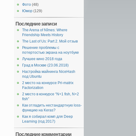
Фото
(48)
Юмор
(129)
Последние записи
The Arena of Nîmes: Where
Friendship Meets History
The Last of Us: Part 2. Мой отзыв
Решение проблемы с
потертостью экрана на ноутбуке
Лучшее кино 2018 года
Град в Москве (23.06.2018)
Настройка майнинга NiceHash
под Ubuntu
2 место на конкурсе Pri-matrix
Factorization
2 место в конкурсе “N+1 fish, N+2
fish”
Как отладить нестандартную loss-
функцию на Keras?
Как я собирал комп для Deep
Learning (год 2017)
Последние комментарии