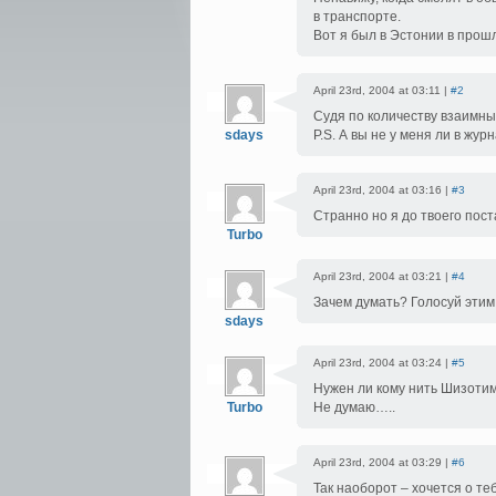
в транспорте.
Вот я был в Эстонии в прошл
April 23rd, 2004 at 03:11 |
#2
Судя по количеству взаимных
sdays
P.S. А вы не у меня ли в жу
April 23rd, 2004 at 03:16 |
#3
Странно но я до твоего пост
Turbo
April 23rd, 2004 at 03:21 |
#4
Зачем думать? Голосуй этим…
sdays
April 23rd, 2004 at 03:24 |
#5
Нужен ли кому нить Шизотим
Turbo
Не думаю…..
April 23rd, 2004 at 03:29 |
#6
Так наоборот – хочется о те