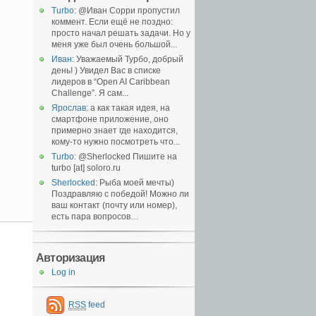
Turbo
: @Иван Сорри пропустил
коммент. Если ещё не поздно:
просто начал решать задачи. Но у
меня уже был очень большой...
Иван
: Уважаемый Турбо, добрый
день! ) Увидел Вас в списке
лидеров в “Open AI Caribbean
Challenge”. Я сам...
Ярослав
: а как такая идея, на
смартфоне приложение, оно
примерно знает где находится,
кому-то нужно посмотреть что...
Turbo
: @Sherlocked Пишите на
turbo [at] soloro.ru
Sherlocked
: Рыба моей мечты)
Поздравляю с победой! Можно ли
ваш контакт (почту или номер),
есть пара вопросов…
Авторизация
Log in
RSS
feed