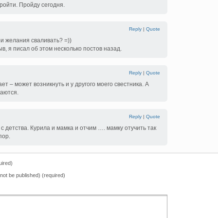
ройти. Пройду сегодня.
Reply
|
Quote
ои желания сваливать? =))
ыв, я писал об этом несколько постов назад.
Reply
|
Quote
ет – может возникнуть и у другого моего свестника. А
чаются.
Reply
|
Quote
с детства. Курила и мамка и отчим …. мамку отучить так
пор.
ired)
l not be published) (required)