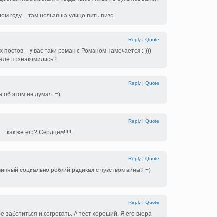
ом году – там нельзя на улице пить пиво.
Reply
|
Quote
 постов – у вас таки роман c Романом намечается :-)))
рнале познакомились?
Reply
|
Quote
а об этом не думал. =)
Reply
|
Quote
 как же его? Сердцем!!!!!
Reply
|
Quote
ичный социально робкий радикал с чувством вины? =)
Reply
|
Quote
бе заботиться и согревать. А тест хороший. Я его вчера