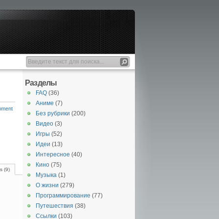
Разделы
FAQ
(36)
Аниме
(7)
mment
Без рубрики
(200)
Видео
(3)
Игры
(52)
Идеи
(13)
Интересное
(40)
Кино
(75)
 (9)
Музыка
(1)
О жизни
(279)
Программирование
(77)
Путешествия
(38)
Ссылки
(103)