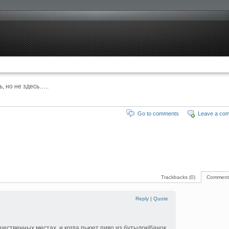
, но не здесь…..
Go to comments
Leave a co
Trackbacks (0)
Comments
Reply
|
Quote
щественных местах, и когда пьюет пиво из бутылок/банок