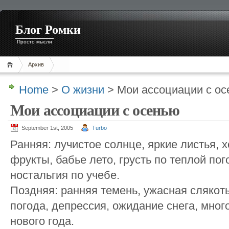
Блог Ромки
Просто мысли
Архив
Home
>
О жизни
> Мои ассоциации с о
Мои ассоциации с осенью
September 1st, 2005
Turbo
Ранняя: лучистое солнце, яркие листья, 
фрукты, бабье лето, грусть по теплой по
ностальгия по учебе.
Поздняя: ранняя темень, ужасная слякот
погода, депрессия, ожидание снега, мно
нового года.