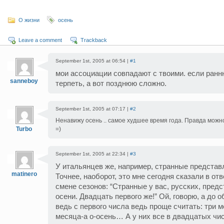
О жизни
осень
Leave a comment
Trackback
September 1st, 2005 at 06:54 |
#1
мои ассоциации совпадают с твоими. если ран
sanneboy
терпеть, а вот позднюю сложно.
September 1st, 2005 at 07:17 |
#2
Ненавижу осень .. самое худшее время года. Правда можн
Turbo
=)
September 1st, 2005 at 22:34 |
#3
У итальянцев же, например, странные представ
matinero
Точнее, наоборот, это мне сегодня сказали в от
смене сезонов: “Странные у вас, русских, пред
осени. Двадцать первого же!” Ой, говорю, а до 
ведь с первого числа ведь проще считать: три м
месяца-а о-осень… А у них все в двадцатых чи