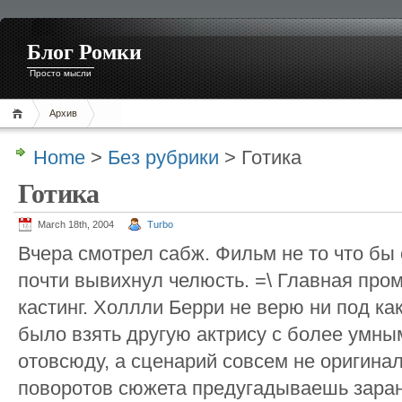
Блог Ромки
Просто мысли
Архив
Home
>
Без рубрики
> Готика
Готика
March 18th, 2004
Turbo
Вчера смотрел сабж. Фильм не то что бы 
почти вывихнул челюсть. =\ Главная пр
кастинг. Холлли Берри не верю ни под к
было взять другую актрису с более умны
отовсюду, а сценарий совсем не оригина
поворотов сюжета предугадываешь заран