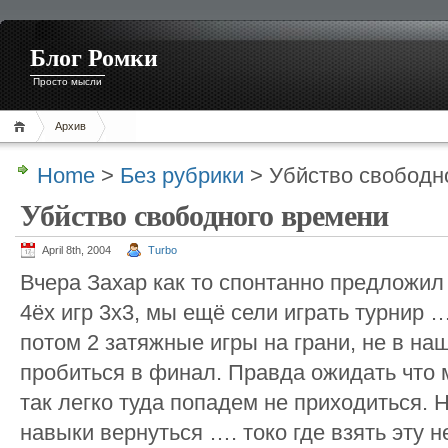
Блог Ромки
Просто мысли
Архив
Home
>
Без рубрики
> Убйство свободн
Убйство свободного времени
April 8th, 2004
Turbo
Вчера Захар как то спонтанно предложил 
4ёх игр 3х3, мы ещё сели играть турнир …
потом 2 затяжные игры на грани, не в на
пробиться в финал. Правда ожидать что
так легко туда попадем не приходиться. 
навыки вернуться …. токо где взять эту 