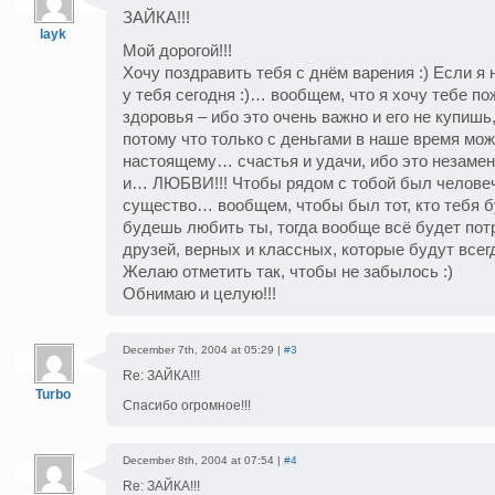
ЗАЙКА!!!
layk
Мой дорогой!!!
Хочу поздравить тебя с днём варения :) Если я н
у тебя сегодня :)… вообщем, что я хочу тебе п
здоровья – ибо это очень важно и его не купишь
потому что только с деньгами в наше время мож
настоящему… счастья и удачи, ибо это незаме
и… ЛЮБВИ!!! Чтобы рядом с тобой был человеч
существо… вообщем, чтобы был тот, кто тебя б
будешь любить ты, тогда вообще всё будет пот
друзей, верных и классных, которые будут всегд
Желаю отметить так, чтобы не забылось :)
Обнимаю и целую!!!
December 7th, 2004 at 05:29 |
#3
Re: ЗАЙКА!!!
Turbo
Спасибо огромное!!!
December 8th, 2004 at 07:54 |
#4
Re: ЗАЙКА!!!