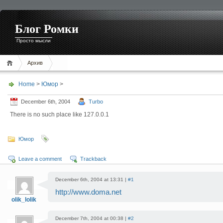
Блог Ромки
Просто мысли
Архив
Home
>
Юмор
>
December 6th, 2004
Turbo
There is no such place like 127.0.0.1
Юмор
Leave a comment
Trackback
December 6th, 2004 at 13:31 |
#1
http://www.doma.net
olik_lolik
December 7th, 2004 at 00:38 |
#2