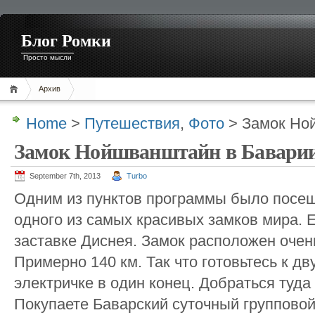
Блог Ромки
Просто мысли
Архив
Home
>
Путешествия
,
Фото
> Замок Но
Замок Нойшванштайн в Бавари
September 7th, 2013
Turbo
Одним из пунктов программы было посе
одного из самых красивых замков мира. Е
заставке Диснея. Замок расположен очен
Примерно 140 км. Так что готовьтесь к д
электричке в один конец. Добраться туда
Покупаете Баварский суточный групповой