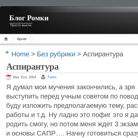
Блог Ромки
Просто мысли
Архив
Home
>
Без рубрики
> Аспирантура
Аспирантура
May 31st, 2004
Turbo
Я думал мои мучения закончились, а зря 
выступить перед учным советом по повод
буду изложить предполагаемую тему, рас
работы и т.д. Ну ладно это пофиг это я 
родить смогу, но потом меня ждет 3 экза
и основы САПР…. Начну готовиться сра