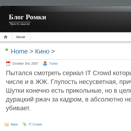
Блог Ромки
Просто мысли
Архив
Home
>
Кино
>
October 3rd, 2007
Turbo
Пытался смотреть сериал IT Crowd котор
числе и в ЖЖ. Глупость несусветная, при
Шутки конечно есть прикольные, но в це
дурацкий ржач за кадром, в абсолютно 
убивает.
Кино
IT Crowd