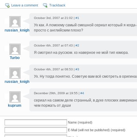
Leave a comment
Trackback
October 3rd, 2007 at 21:02 |
#1
Ух как. А помоему самый смешной сериал который я когда-
russian_knight
просто с английским плохо?
October 4th, 2007 at 07:43 |
#2
Я смотрел на русском. хз наверное не мой тип юмора.
Turbo
October 4th, 2007 at 08:53 |
#3
Ух. Ну тогда понятно. Советую вам всё смотреть в оригина
russian_knight
December 29th, 2009 at 19:55 |
#4
сериал на самом деле странный, в духе плоских американс
kuprum
чем поржать от души
Name (required)
E-Mail (will not be published) (required)