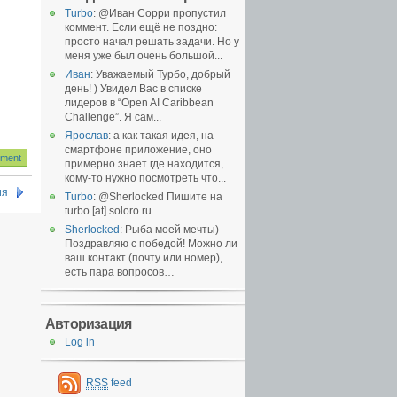
Turbo
: @Иван Сорри пропустил
коммент. Если ещё не поздно:
просто начал решать задачи. Но у
меня уже был очень большой...
Иван
: Уважаемый Турбо, добрый
день! ) Увидел Вас в списке
лидеров в “Open AI Caribbean
Challenge”. Я сам...
Ярослав
: а как такая идея, на
смартфоне приложение, оно
примерно знает где находится,
кому-то нужно посмотреть что...
ия
Turbo
: @Sherlocked Пишите на
turbo [at] soloro.ru
Sherlocked
: Рыба моей мечты)
Поздравляю с победой! Можно ли
ваш контакт (почту или номер),
есть пара вопросов…
Авторизация
Log in
RSS
feed