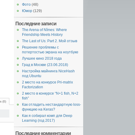
Фото
(48)
Юмор
(129)
Последние записи
The Arena of Nîmes: Where
Friendship Meets History
The Last of Us: Part 2. Мой отзыв
Решение проблемы с
потертостью экрана на ноутбуке
Лучшее кино 2018 года
Град в Москве (23.06.2018)
Настройка майнинга NiceHash
под Ubuntu
2 место на конкурсе Pri-matrix
Factorization
2 место в конкурсе “N+1 fish, N+2
fish”
 (0)
Как отладить нестандартную loss-
функцию на Keras?
Как я собирал комп для Deep
Learning (год 2017)
Последние комментарии