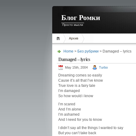
Блог Ромки
Просто мысли
Архив
Home
>
Без рубрики
> Damaged – lyrics
Damaged – lyrics
May 15th, 2004
Turbo
Dreaming comes so easily
Cause it’s all that I’ve know
True love is a fairy tale
I’m damaged
So how would i know
I’m scared
And I’m alone
I’m ashamed
And I need for you to know
I didn’t say all the things I wanted to say
But you can’t take back