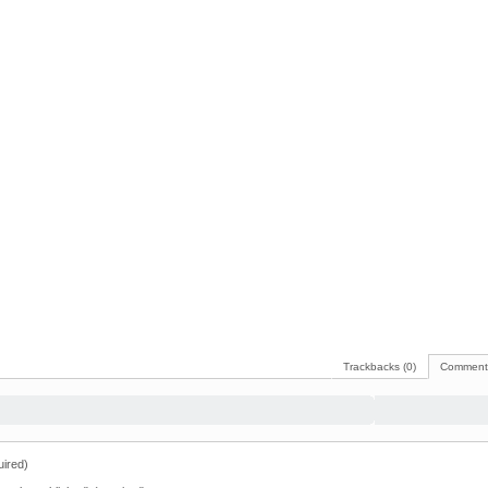
Trackbacks (0)
Comments
ired)