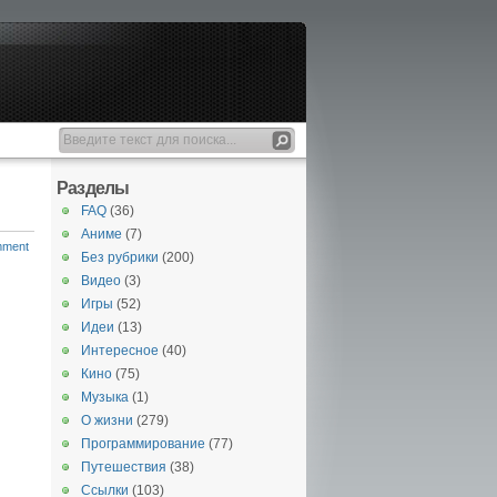
Разделы
FAQ
(36)
Аниме
(7)
mment
Без рубрики
(200)
Видео
(3)
Игры
(52)
Идеи
(13)
Интересное
(40)
Кино
(75)
Музыка
(1)
О жизни
(279)
Программирование
(77)
Путешествия
(38)
Ссылки
(103)