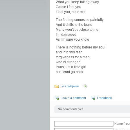
What you keep taking away
Cause I feel you
I feel you, near me
The feeling comes so painfully
And it chills to the bone
Many won’t get close to me
I’m damaged
As I’m sure you know
There is nothing before my soul
and into this fear
forgiveness for a man
who is stronger
I was just a little girl
but I cant go back
Без рубрики
Leave a comment
Trackback
No comments yet.
Name (requ