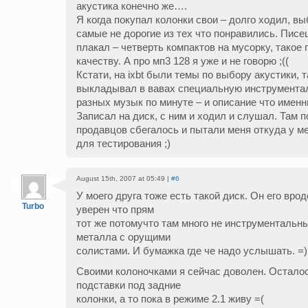
акустика конечно же….
Я когда покупал колонки свои – долго ходил, в
самые не дорогие из тех что понравились. Писец
плакал – четверть компактов на мусорку, такое 
качеству. А про мп3 128 я уже и не говорю ;((
Кстати, на ixbt были темы по выбору акустики, 
выкладывал в вавах специальную инструмента
разных музык по минуте – и описание что именн
Записал на диск, с ним и ходил и слушал. Там 
продавцов сбегалось и пытали меня откуда у м
для тестирования ;)
August 15th, 2007 at 05:49 |
#6
У моего друга тоже есть такой диск. Он его вроде 
Turbo
уверен что прям
тот же потомучто там много не инструментальн
металла с орущими
солистами. И бумажка где че надо услышать. =)
Своими колоночками я сейчас доволен. Осталос
подставки под задние
колонки, а то пока в режиме 2.1 живу =(