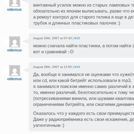
винтажный усилок можно из старых ламповых те
odiemus
обязательно из японии выписывать, разве что е
а ремоут контрол для старого телика я еще в де
трубок и длинных пластиковых палочек :)
August 29th, 2007 at 07:43 |
#18
можно сначала найти пластинки, а потом найти эт
odiemus
вот и сравнивай :-D
August 28th, 2007 at 13:50 |
#19
Да, вообще я занимался не оценками что хуже/л
odiemus
или cd, или какой битрейт использовали в mp3,
я занимался поиском именно самих различий в з
то, именно различий, безотносительно к тому ч
(потрескиваниями винила, или шумами квантова
ограничениями битрейта, или сжатиями динамич
Оказалось что у каждого есть свои преимуществ
Даже у радиоприёмника есть свои искажения, д
уатентичным :)