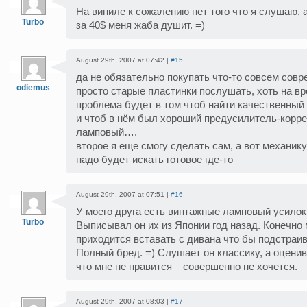
На виниле к сожалению нет того что я слушаю, 
Turbo
за 40$ меня жаба душит. =)
August 29th, 2007 at 07:42 |
#15
да не обязательно покупать что-то совсем совр
odiemus
просто старые пластинки послушать, хоть на в
проблема будет в том чтоб найти качественный
и чтоб в нём был хороший предусилитель-корре
ламповый….
второе я еще смогу сделать сам, а вот механик
надо будет искать готовое где-то
August 29th, 2007 at 07:51 |
#16
У моего друга есть винтажные ламповый усилок
Turbo
Выписывал он их из Японии год назад. Конечно м
приходится вставать с дивана что бы подстраив
Полный бред. =) Слушает он классику, а оценива
что мне не нравится – совершенно не хочется.
August 29th, 2007 at 08:03 |
#17