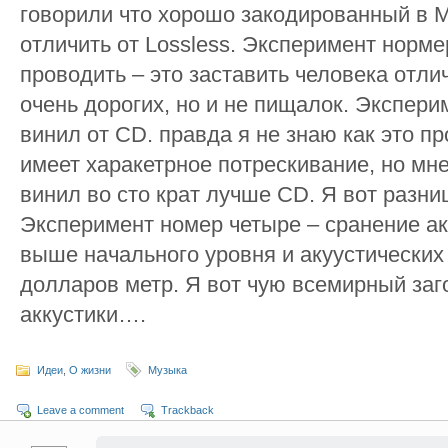
говорили что хорошо закодированный в M
отличить от Lossless. Эксперимент нормер
проводить – это заставить человека отлич
очень дорогих, но и не пищалок. Экспери
винил от CD. правда я не знаю как это пр
имеет харакетрное потрескивание, но мн
винил во сто крат лучше CD. Я вот разн
Эксперимент номер четыре – сранение ак
выше начального уровня и акуустических
долларов метр. Я вот чую всемирный заг
аккустики….
Идеи
,
О жизни
Музыка
Leave a comment
Trackback