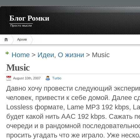
Блог Ромки
Просто мысли
Архив
Home
>
Идеи
,
О жизни
> Music
Music
August 10th, 2007
Turbo
Давно хочу провести следующий эксперим
человек, привести к себе домой. Далее с
Lossless формате, Lame MP3 192 kbps, La
будет какой нить AAC 192 kbps. Сажать п
очереди и в рандомной последовательно
просить угадать что же играло. Уже неско