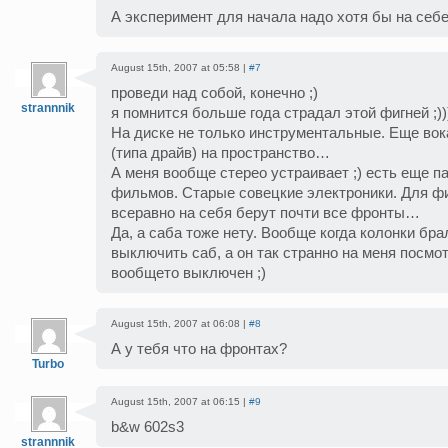
А эксперимент для начала надо хотя бы на себе
August 15th, 2007 at 05:58 |
#7
проведи над собой, конечно ;)
strannnik
я помнится больше года страдал этой фигней ;))
На диске не только инструментальные. Еще вока
(типа драйв) на пространство…
А меня вообще стерео устраивает ;) есть еще п
фильмов. Старые совецкие электроники. Для ф
всеравно на себя берут почти все фронты…
Да, а саба тоже нету. Вообще когда колонки бр
выключить саб, а он так странно на меня посмот
вообщето выключен ;)
August 15th, 2007 at 06:08 |
#8
А у тебя что на фронтах?
Turbo
August 15th, 2007 at 06:15 |
#9
b&w 602s3
strannnik