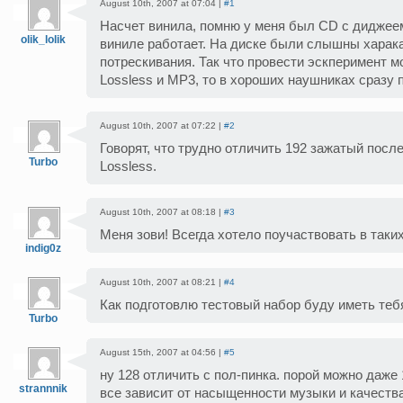
August 10th, 2007 at 07:04 |
#1
Насчет винила, помню у меня был CD с диджеем
olik_lolik
виниле работает. На диске были слышны харак
потрескивания. Так что провести эскперимент м
Lossless и MP3, то в хороших наушниках сразу п
August 10th, 2007 at 07:22 |
#2
Говорят, что трудно отличить 192 зажатый посл
Turbo
Lossless.
August 10th, 2007 at 08:18 |
#3
Меня зови! Всегда хотело поучаствовать в таки
indig0z
August 10th, 2007 at 08:21 |
#4
Как подготовлю тестовый набор буду иметь тебя
Turbo
August 15th, 2007 at 04:56 |
#5
ну 128 отличить с пол-пинка. порой можно даже 
strannnik
все зависит от насыщенности музыки и качества