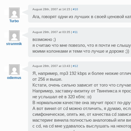
August 28th, 2007 at 14:15 |
#10
Ага, говорят одни из лучших в своей ценовой ка
Turbo
August 29th, 2007 at 03:35 |
#11
возможно ;)
strannnik
я считаю что мне повезло, что я почти не слыш
моими колонками и теми что лучше и дороже ;))
August 28th, 2007 at 13:43 |
#12
Я, например, mp3 192 kbps и более низкие отли
odiemus
от 256 и выше.
Кстати, очень сильно зависит от того что случа
Например, заставку-визитку от Твинпикса я прос
не услышал её в 320 кбпс :o)
В нормальном качестве она звучит прост по-дру
А вот винил от cd можно отличить, я думаю, ес
симфоническое, опять же, от качества cd зависи
мастеринг винила полностью аналоговый или в
с cd, на cd мне удавалось выслушать на некот