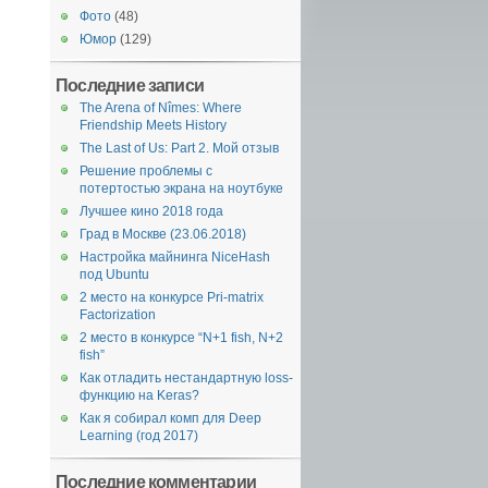
Фото
(48)
Юмор
(129)
Последние записи
The Arena of Nîmes: Where
Friendship Meets History
The Last of Us: Part 2. Мой отзыв
Решение проблемы с
потертостью экрана на ноутбуке
Лучшее кино 2018 года
Град в Москве (23.06.2018)
Настройка майнинга NiceHash
под Ubuntu
2 место на конкурсе Pri-matrix
Factorization
2 место в конкурсе “N+1 fish, N+2
fish”
Как отладить нестандартную loss-
функцию на Keras?
Как я собирал комп для Deep
Learning (год 2017)
Последние комментарии