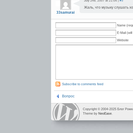
July 2nd, 2007 at 21:04 |
#5
Жаль, что музыку слушать хо
33samurai
Name (requ
E-Mail (wil
Website
Subscribe to comments feed
Вопрос
Copyright © 2004-2025 Блог Ромк
Theme by
NeoEase
.