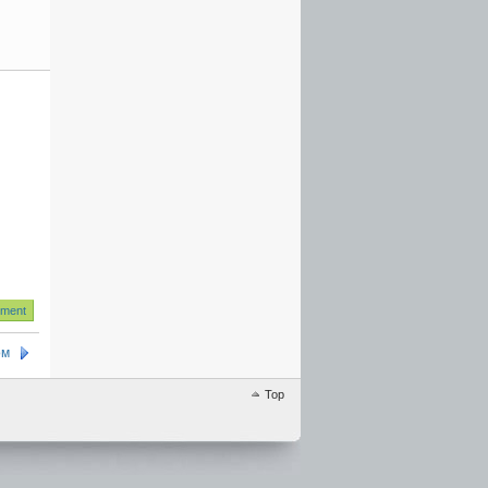
ом
Top