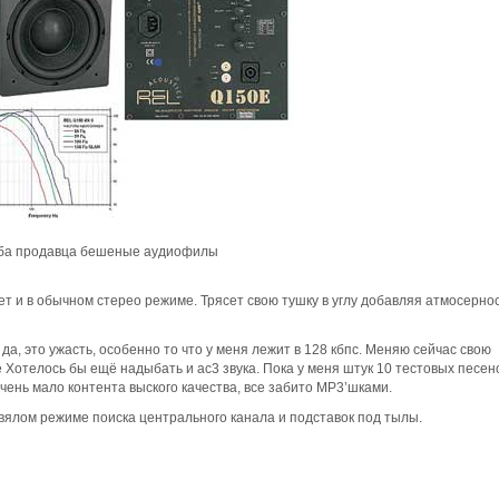
 Оба продавца бешеные аудиофилы
ет и в обычном стерео режиме. Трясет свою тушку в углу добавляя атмосерно
а, это ужасть, особенно то что у меня лежит в 128 кбпс. Меняю сейчас свою
pe Хотелось бы ещё надыбать и ac3 звука. Пока у меня штук 10 тестовых песено
очень мало контента выского качества, все забито MP3’шками.
 вялом режиме поиска центрального канала и подставок под тылы.