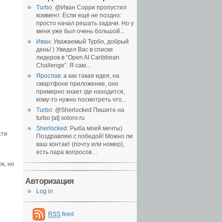
Turbo
: @Иван Сорри пропустил
коммент. Если ещё не поздно:
просто начал решать задачи. Но у
меня уже был очень большой...
Иван
: Уважаемый Турбо, добрый
день! ) Увидел Вас в списке
лидеров в “Open AI Caribbean
Challenge”. Я сам...
Ярослав
: а как такая идея, на
смартфоне приложение, оно
примерно знает где находится,
кому-то нужно посмотреть что...
Turbo
: @Sherlocked Пишите на
turbo [at] soloro.ru
Sherlocked
: Рыба моей мечты)
сти
Поздравляю с победой! Можно ли
ваш контакт (почту или номер),
есть пара вопросов…
к, но
Авторизация
Log in
RSS
feed