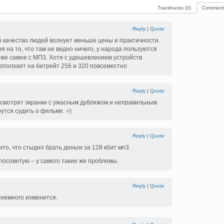
Trackbacks (0)
Comments
Reply
|
Quote
о качество людей волнует меньше цены и практичности.
я на то, что там не видно ничего, у народа пользуются
же самое с МП3. Хотя с удешевлением устройств
еползает на битрейт 256 и 320 повсеместно
Reply
|
Quote
 смотрят экранки с ужасным дубляжом и неправильным
утся судить о фильме. =)
Reply
|
Quote
то, что стыдно брать деньги за 128 кбит мп3.
посоветую – у самого такие же проблемы.
Reply
|
Quote
 немного изменится.