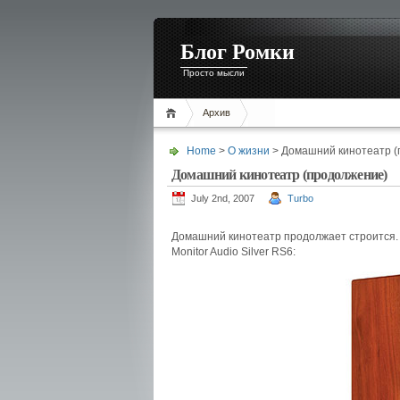
Блог Ромки
Просто мысли
Архив
Home
>
О жизни
> Домашний кинотеатр (
Домашний кинотеатр (продолжение)
July 2nd, 2007
Turbo
Домашний кинотеатр продолжает строится. 
Monitor Audio Silver RS6: