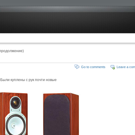
продолжение)
Go to comments
Leave a co
Были куплены с рук почти новые