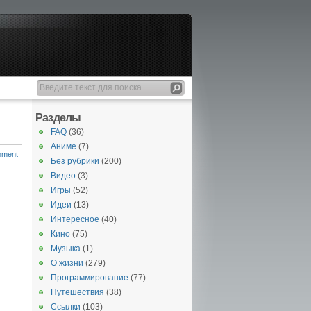
Разделы
FAQ
(36)
Аниме
(7)
mment
Без рубрики
(200)
Видео
(3)
Игры
(52)
Идеи
(13)
Интересное
(40)
Кино
(75)
Музыка
(1)
О жизни
(279)
Программирование
(77)
Путешествия
(38)
Ссылки
(103)