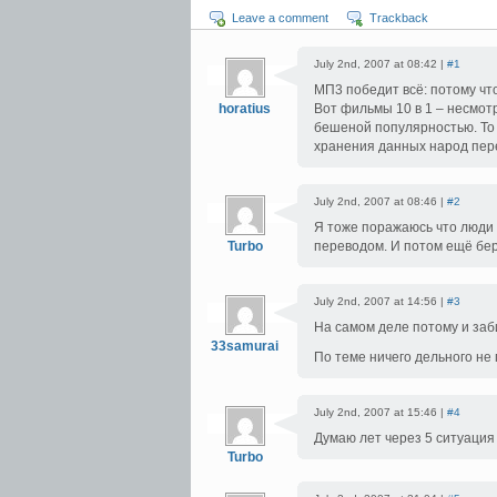
Leave a comment
Trackback
July 2nd, 2007 at 08:42 |
#1
МП3 победит всё: потому чт
horatius
Вот фильмы 10 в 1 – несмотр
бешеной популярностью. То 
хранения данных народ пер
July 2nd, 2007 at 08:46 |
#2
Я тоже поражаюсь что люди
Turbo
переводом. И потом ещё бер
July 2nd, 2007 at 14:56 |
#3
На самом деле потому и заби
33samurai
По теме ничего дельного не 
July 2nd, 2007 at 15:46 |
#4
Думаю лет через 5 ситуация
Turbo