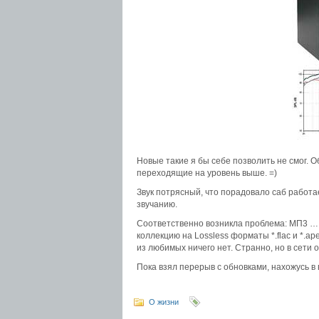
Новые такие я бы себе позволить не смог.
переходящие на уровень выше. =)
Звук потрясный, что порадовало саб работа
звучанию.
Соответственно возникла проблема: МП3 … д
коллекцию на Lossless форматы *.flac и *.a
из любимых ничего нет. Странно, но в сети 
Пока взял перерыв с обновками, нахожусь в
О жизни