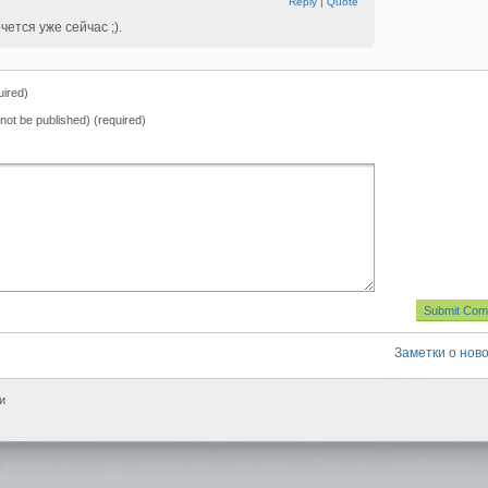
Reply
|
Quote
чется уже сейчас ;).
ired)
l not be published) (required)
Заметки о нов
и