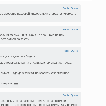
Reply
|
Quote
е средство массовой информации старается удержать
Reply
|
Quote
совой информации? Я эфир не планирую на нем
догадаться по тексту.
Reply
|
Quote
рмация подаваться будетт
час отобрражается на этих шикарных экранах – ужас,
 смысл, надо действиетльно вводить качественное
смотреть :))))
Reply
|
Quote
завались, иногда даже смотрел 720p на своем 19
смотреть надо с расстояния метр максимум, да и размер