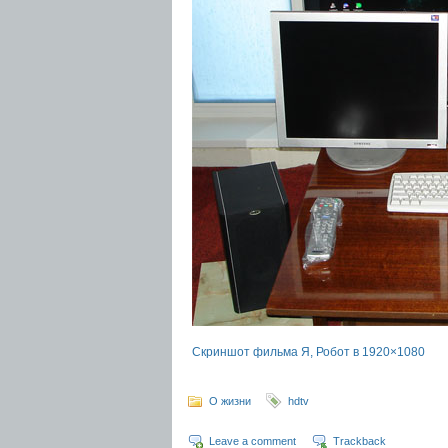
Скриншот фильма Я, Робот в 1920×1080
О жизни
hdtv
Leave a comment
Trackback