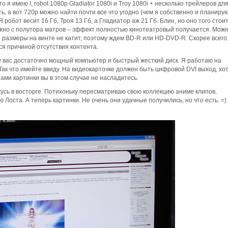
о я имею I, robot 1080p Gladiator 1080i и Troy 1080i + несколько трейлеров дл
ть, а вот 720р можно найти почти все что угодно (чем я собственно и планиру
 робот весит 16 Гб, Троя 13 Гб, а Гладиатор аж 21 Гб. Блин, но оно того стоит
можно с полутора матров – эффект полностью кинотеатровый получается. Мож
 размеры на винте не катит, поэтому ждем BD-R или HD-DVD-R. Скорее всего
я причиной отсутствия контента.
 у вас достаточно мощный компьютер и быстрый жесткий диск. Я работаю на
ак что имейте ввиду. На видеокарточке должен быть цифровой DVI выход, хо
тами картинки вы в этом случае не насладитесь.
усь в восторге. Потихоньку пересматриваю свою коллекцию аниме клипов.
Лоста. А теперь картинки. Не очень они удачные получились, но что есть. =)