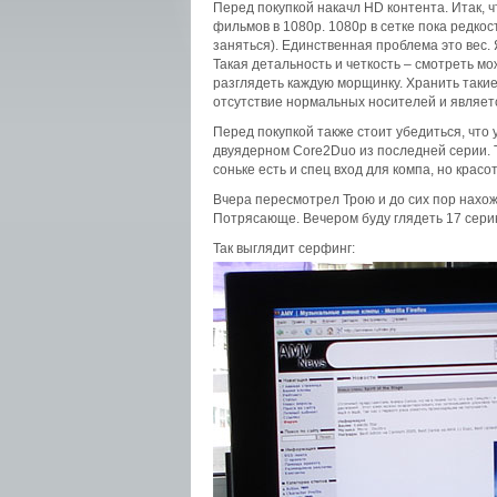
Перед покупкой накачл HD контента. Итак, чт
фильмов в 1080p. 1080p в сетке пока редкос
заняться). Единственная проблема это вес. Я
Такая детальность и четкость – смотреть 
разглядеть каждую морщинку. Хранить такие
отсутствие нормальных носителей и являетс
Перед покупкой также стоит убедиться, что
двуядерном Core2Duo из последней серии. Т
соньке есть и спец вход для компа, но красо
Вчера пересмотрел Трою и до сих пор нахож
Потрясающе. Вечером буду глядеть 17 серию 
Так выглядит серфинг: