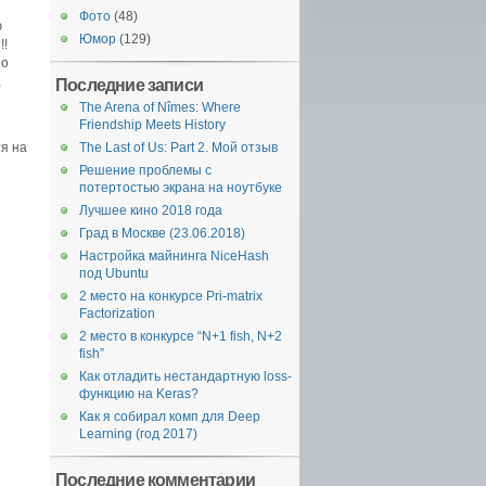
я
Фото
(48)
ю
Юмор
(129)
!!
но
,
Последние записи
The Arena of Nîmes: Where
Friendship Meets History
тя на
The Last of Us: Part 2. Мой отзыв
Решение проблемы с
потертостью экрана на ноутбуке
Лучшее кино 2018 года
Град в Москве (23.06.2018)
Настройка майнинга NiceHash
под Ubuntu
2 место на конкурсе Pri-matrix
Factorization
2 место в конкурсе “N+1 fish, N+2
fish”
Как отладить нестандартную loss-
функцию на Keras?
Как я собирал комп для Deep
Learning (год 2017)
Последние комментарии