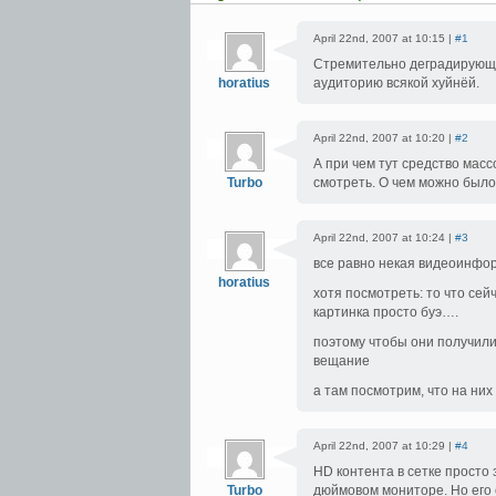
April 22nd, 2007 at 10:15 |
#1
Стремительно деградирующе
horatius
аудиторию всякой хуйнёй.
April 22nd, 2007 at 10:20 |
#2
А при чем тут средство мас
Turbo
смотреть. О чем можно было 
April 22nd, 2007 at 10:24 |
#3
все равно некая видеоинфо
horatius
хотя посмотреть: то что сей
картинка просто буэ….
поэтому чтобы они получили
вещание
а там посмотрим, что на них 
April 22nd, 2007 at 10:29 |
#4
HD контента в сетке просто 
Turbo
дюймовом мониторе. Но его 