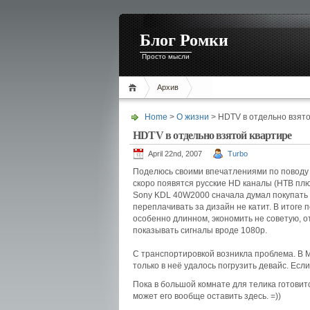
Блог Ромки
Просто мысли
Архив
Home
>
О жизни
> HDTV в отдельно взято
HDTV в отдельно взятой квартире
April 22nd, 2007
Turbo
Поделюсь своими впечатлениями по поводу п
скоро появятся русские HD каналы (НТВ плю
Sony KDL 40W2000 сначала думал покупать 4
переплачивать за дизайн не катит. В итоге 
особенно длинном, экономить не советую, от
показывать сигналы вроде 1080p.
С транспортировкой возникла проблема. В М
только в неё удалось погрузить девайс. Есл
Пока в большой комнате для телика готовитс
может его вообще оставить здесь. =))