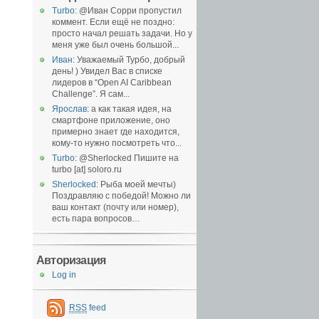
Turbo
: @Иван Сорри пропустил
коммент. Если ещё не поздно:
просто начал решать задачи. Но у
меня уже был очень большой...
Иван
: Уважаемый Турбо, добрый
день! ) Увидел Вас в списке
лидеров в “Open AI Caribbean
Challenge”. Я сам...
Ярослав
: а как такая идея, на
смартфоне приложение, оно
примерно знает где находится,
кому-то нужно посмотреть что...
Turbo
: @Sherlocked Пишите на
turbo [at] soloro.ru
Sherlocked
: Рыба моей мечты)
Поздравляю с победой! Можно ли
ваш контакт (почту или номер),
есть пара вопросов…
Авторизация
Log in
RSS
feed