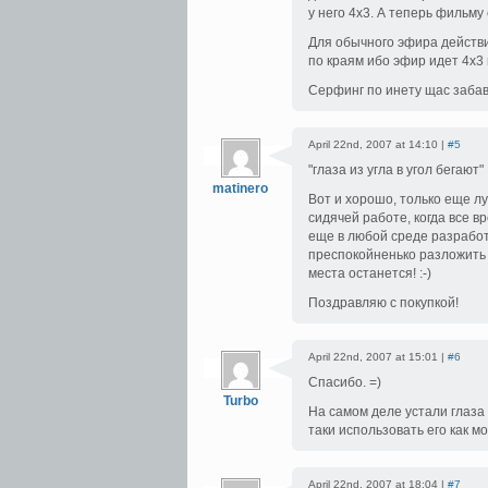
у него 4х3. А теперь фильму
Для обычного эфира действи
по краям ибо эфир идет 4х3
Серфинг по инету щас забавно
April 22nd, 2007 at 14:10 |
#5
глаза из угла в угол бегают
matinero
Вот и хорошо, только еще лу
сидячей работе, когда все в
еще в любой среде разработ
преспокойненько разложить 
места останется! :-)
Поздравляю с покупкой!
April 22nd, 2007 at 15:01 |
#6
Спасибо. =)
Turbo
На самом деле устали глаза 
таки использовать его как м
April 22nd, 2007 at 18:04 |
#7