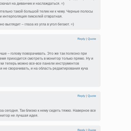
 скачал на диванчик и наслаждаться. =)
тельно такой большой телик ни к чему. Черные полосы
 и интерполяция пикселей отвратная.
 выглядит – глаза из угла в угол бегают. =)
Reply
|
Quote
чше – голову поворачивать. Это же так полезно при
ремя приходится смотреть в монитор только прямо. Ну и
ки теперь можно все-все панели инструментов
и не сворачивать, и на область редактирования куча
Reply
|
Quote
за сегодня. Так близко к нему сидеть тяжко. Наверное все
онитор не лучшая идея.
Reply
|
Quote