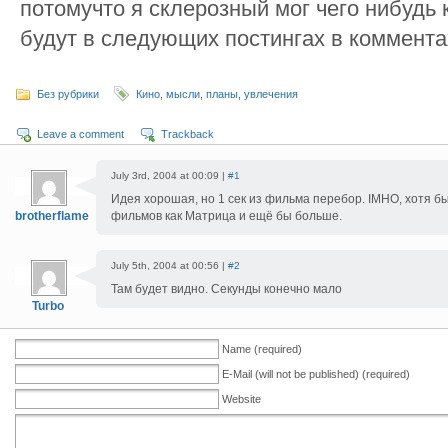
потомучто я склерозный мог чего нибудь 
будут в следующих постингах в коммента
Без рубрики
Кино
,
мысли
,
планы
,
увлечения
Leave a comment
Trackback
July 3rd, 2004 at 00:09 |
#1
Идея хорошая, но 1 сек из фильма перебор. IMHO, хотя бы 
brotherflame
фильмов как Матрица и ещё бы больше.
July 5th, 2004 at 00:56 |
#2
Там будет видно. Секунды конечно мало
Turbo
Name (required)
E-Mail (will not be published) (required)
Website