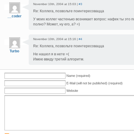
November 10th, 2004 at 15:03 |
#3
Re: Коллега, позвольте поинтересовацца
__coder
У моих коллег частенько возникает вопрос: нафек ты это п
полно? Может, ну его, а? =)
November 10th, 2004 at 15:16 |
#4
Re: Коллега, позвольте поинтересовацца
Turbo
Не нашел я в нете =(
Имею ввиду третий алгоритм.
Name (required)
E-Mail (will not be published) (required)
Website