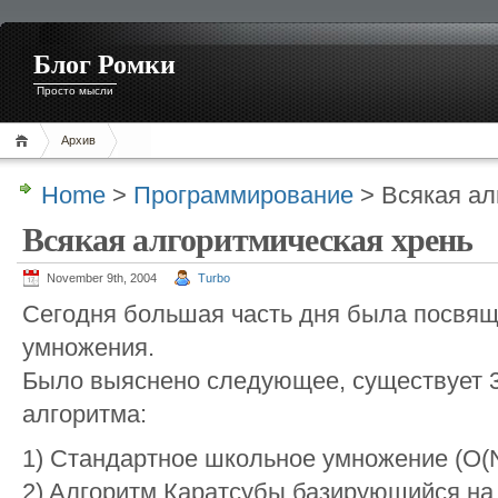
Блог Ромки
Просто мысли
Архив
Home
>
Программирование
> Всякая ал
Всякая алгоритмическая хрень
November 9th, 2004
Turbo
Сегодня большая часть дня была посвящ
умножения.
Было выяснено следующее, существует 
алгоритма:
1) Стандартное школьное умножение (O(N
2) Aлгоритм Каратсубы базирующийся на 