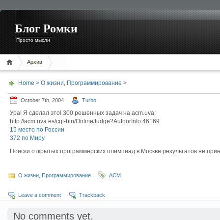
Блог Ромки
Просто мысли
Архив
Home
>
О жизни
,
Программирование
>
October 7th, 2004
Turbo
Ура! Я сделал это! 300 решенных задач на acm.uva:
http://acm.uva.es/cgi-bin/OnlineJudge?AuthorInfo:46169
15 место по России
372 по Миру
Поиски открытых программерских олимпиад в Москве результатов не прин
О жизни
,
Программирование
ACM
Leave a comment
Trackback
No comments yet.