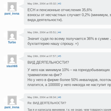
May 19th, 2004 at 05:32 |
#3
ЕСН и пенсионные отчисления 35,6%
pani_irena
взносы от несчастных случает 0,2% (минимум, з
вида деятельности).
May 19th, 2004 at 05:51 |
#4
Значит судя по всему получается 36% в сумме 
Turbo
бухгалтерию нашу спрошу. =)
May 19th, 2004 at 07:57 |
#5
ВИД ДЕЯТЕЛЬНОСТИ?
slash66
У него как минимум 10% – на горнодобывающих 
травматизм на фиг?
Но у него в фирме более 50% инвалидов, поэто
платится, а 100000 у него никогда не наступит п
May 19th, 2004 at 08:34 |
#6
Re: ВИД ДЕЯТЕЛЬНОСТИ?
pani_irena
Так я и написала минимум, т.к. не знаю, чем товарисч заним