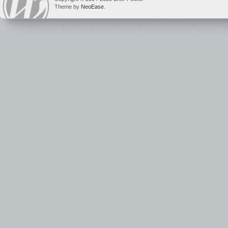
Theme by
NeoEase
.