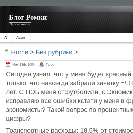
Блог Ромки
Просто мысли
Архив
Home
>
Без рубрики
>
May 19th, 2004
Turbo
Сегодня узнал, что у меня будет красны
только, что навсегда забрали зачетку =\ Я
лет. С ПЭБ меня отфутболили, с Экномик
исправляю все ошибки кстати у меня в ф
экономисты? Такой вопрос по процентным
цифры?
Транспортные расходы: 18,5% от стоимост