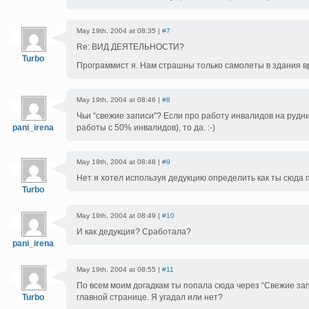
May 19th, 2004 at 08:35 |
#7
Re: ВИД ДЕЯТЕЛЬНОСТИ?
Turbo
Программист я. Нам страшны только самолеты в здания в
May 19th, 2004 at 08:46 |
#8
Чьи “свежие записи”? Если про работу инвалидов на руд
pani_irena
работы с 50% инвалидов), то да. :-)
May 19th, 2004 at 08:48 |
#9
Нет я хотел используя дедукцию определить как ты сюда 
Turbo
May 19th, 2004 at 08:49 |
#10
И как дедукция? Сработала?
pani_irena
May 19th, 2004 at 08:55 |
#11
По всем моим догадкам ты попала сюда через “Свежие зап
Turbo
главной странице. Я угадал или нет?