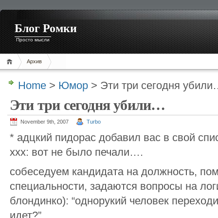
Блог Ромки
Просто мысли
Архив
Home
>
Юмор
> Эти три сегодня убили
Эти три сегодня убили…
November 9th, 2007
Turbo
* адцкий пидорас добавил вас в свой спи
ххх: вот не было печали….
собеседуем кандидата на должность, по
специальности, задаются вопросы на логи
блондинко): “однорукий человек переходит
идет?”