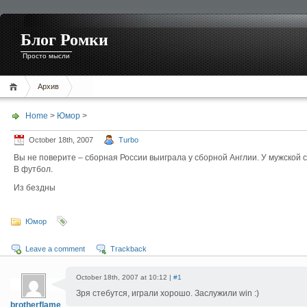
Блог Ромки
Просто мысли
Архив
Home
>
Юмор
>
October 18th, 2007
Turbo
Вы не поверите – сборная России выиграла у сборной Англии. У мужской 
В футбол.
Из бездны
Юмор
Leave a comment
Trackback
October 18th, 2007 at 10:12 |
#1
Зря стебутся, играли хорошо. Заслужили win :)
brotherflame